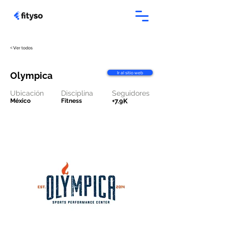
< Ver todos
Ir al sitio web
Olympica
Ubicación
Disciplina
Seguidores
México
Fitness
+7.9K