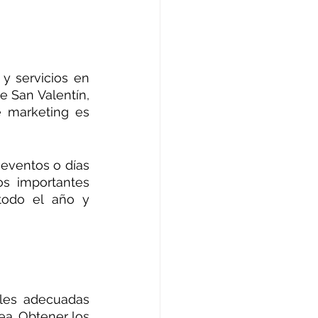
y servicios en 
 San Valentín, 
 marketing es 
eventos o días 
s importantes 
todo el año y 
les adecuadas 
a. Obtener los 