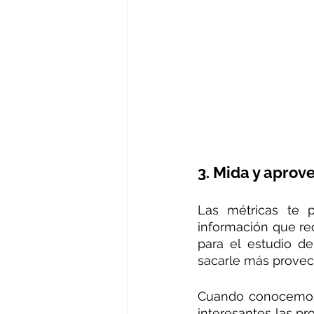
3. Mida y aprov
Las métricas te p
información que re
para el estudio d
sacarle más provec
Cuando conocemos 
interesantes las pr