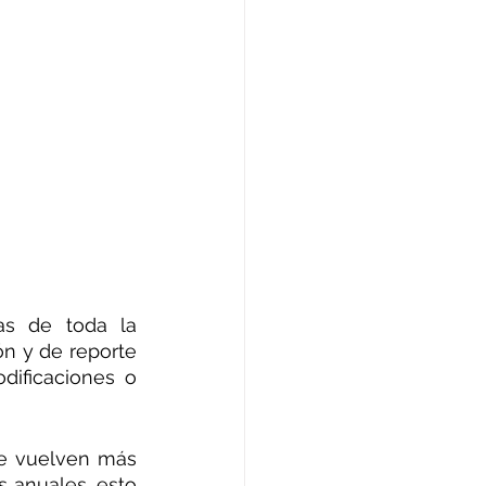
s de toda la 
n y de reporte 
ificaciones o 
e vuelven más 
 anuales, esto 