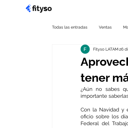
Todas las entradas
Ventas
Ma
Fityso LATAM
26 d
Gestión del tiempo
Noticias
Aprovech
Diseño
Emprendimiento
tener má
¿Aún no sabes qu
importante saberlas
Con la Navidad y 
oficio sobre los dí
Federal del Trabaj