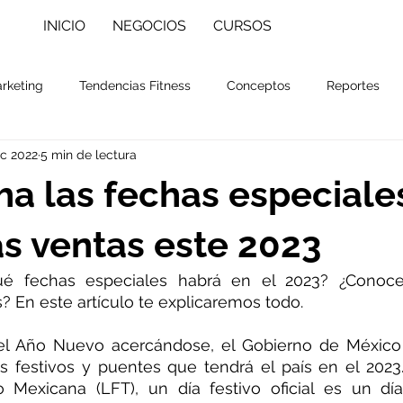
INICIO
NEGOCIOS
CURSOS
rketing
Tendencias Fitness
Conceptos
Reportes
ic 2022
5 min de lectura
E-commerce
Alimentación
Biohacking
Apps & h
a las fechas especiale
Desarrollo Personal
PRUEBA
Desayunos
s ventas este 2023
é fechas especiales habrá en el 2023? ¿Conoce
? En este artículo te explicaremos todo.
el Año Nuevo acercándose, el Gobierno de México 
as festivos y puentes que tendrá el país en el 2023
o Mexicana (LFT), un día festivo oficial es un dí