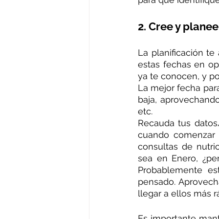
2. Cree y plane
La planificación te
estas fechas en opo
ya te conocen, y p
La mejor fecha para
baja, aprovechando 
etc.
Recauda tus datos/
cuando comenzar a
consultas de nutr
sea en Enero, ¿pe
Probablemente es
pensado. Aprovecha
llegar a ellos más 
Es importante mant