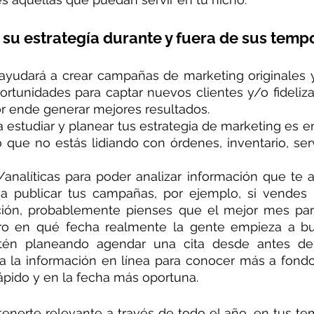
e su estrategía durante y fuera de sus temp
 ayudará a crear campañas de marketing originales y
rtunidades para captar nuevos clientes y/o fideliza
or ende generar mejores resultados.
 estudiar y planear tus estrategia de marketing es e
que no estás lidiando con órdenes, inventario, servic
analíticas para poder analizar información que te a
 publicar tus campañas, por ejemplo, si vendes u
ición, probablemente pienses que el mejor mes par
ro en qué fecha realmente la gente empieza a bus
tén planeando agendar una cita desde antes de 
 la información en línea para conocer más a fondo 
rápido y en la fecha más oportuna.
enerte relevante a través de todo el año, en tus te