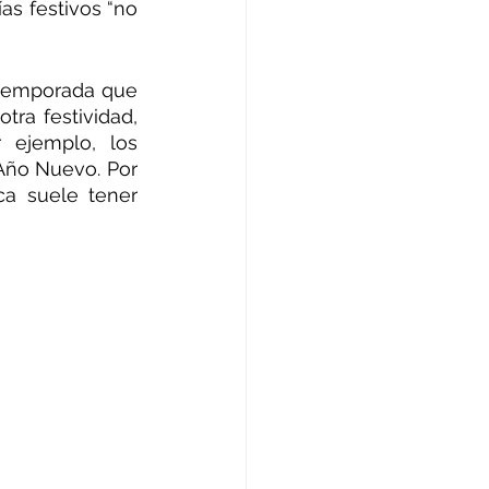
as festivos “no 
 temporada que 
ra festividad, 
 ejemplo, los 
Año Nuevo. Por 
ca suele tener 